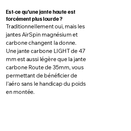
Est-ce qu'une jante haute est
forcément plus lourde ?
Traditionnellement oui, mais les
jantes AirSpin magnésium et
carbone changent la donne.
Une jante carbone LIGHT de 47
mm est aussi légère que la jante
carbone Route de 35mm, vous
permettant de bénéficier de
l'aéro sans le handicap du poids
en montée.
Le vent latéral est-il dangereux
avec des jantes hautes ?
"Dangereux" est un grand mot,
mais "sensible", oui. Au-delà de