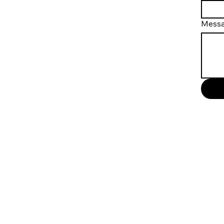
Mess
Airspin Wheels est votre spécialist
paire de roues carbone légère pour l
répond à vos exigences de perfo
garantir un rapport qualité/prix im