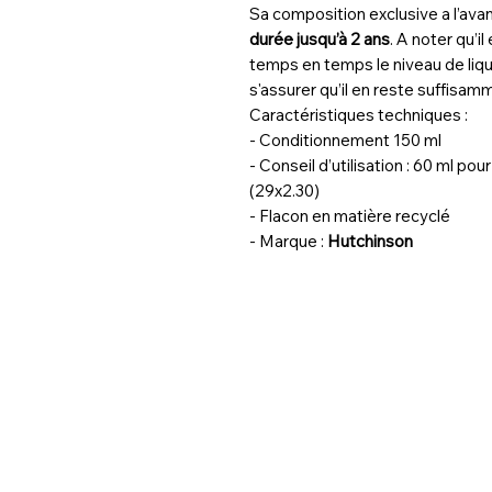
Sa composition exclusive a l’ava
durée jusqu’à 2 ans
. A noter qu’i
temps en temps le niveau de liqu
s'assurer qu’il en reste suffisam
Caractéristiques techniques :
- Conditionnement 150 ml
- Conseil d’utilisation : 60 ml po
(29x2.30)
- Flacon en matière recyclé
- Marque :
Hutchinson
Airspin Wheels est votre spécialist
paire de roues carbone légère pour l
répond à vos exigences de perfo
garantir un rapport qualité/prix im