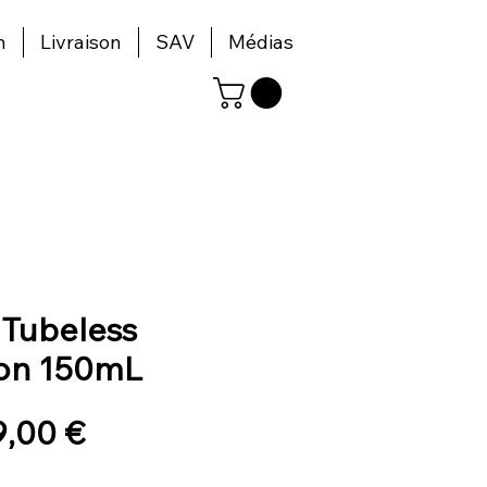
n
Livraison
SAV
Médias
 Tubeless
on 150mL
rix
Prix
9,00 €
riginal
promotionnel