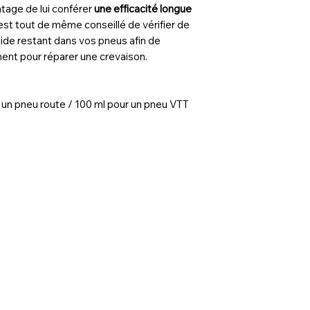
ntage de lui conférer
une efficacité longue
l est tout de même conseillé de vérifier de
ide restant dans vos pneus afin de
ment pour réparer une crevaison.
ur un pneu route / 100 ml pour un pneu VTT
© 2025 by AtelierVélo44
Mentions légales
|
Conditions Générales de Vente
|
Contac
e du montage de roues artisanales en France. Que vous soyez
a montagne ou un aventurier en quête de fiabilité pour un mon
rmance. Nous travaillons avec les marques de référence com
battable face aux grandes marques industrielles. Optez pour le 