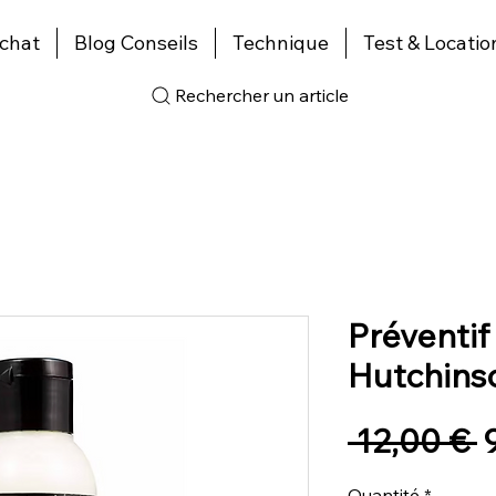
chat
Blog Conseils
Technique
Test & Locatio
Rechercher un article
Préventif
Hutchins
P
 12,00 € 
o
Quantité
*