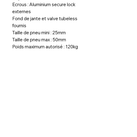
Ecrous : Aluminium secure lock
externes
Fond de jante et valve tubeless
fournis
Taille de pneu mini : 25mm
Taille de pneu max : 50mm
Poids maximum autorisé : 120kg
Prix à partir de 770€
Poids à partir de 734g (hors fond
de jante et valve)
Pour toute configuration
spécifique, nous contacter.
Délais de livraison :
3 semaines / Si précommande
2 mois