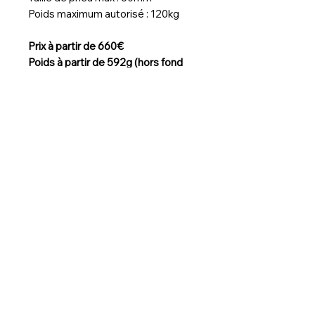
Poids maximum autorisé : 120kg
Prix à partir de 660€
Poids à partir de 592g (hors fond
de jante et valve)
Pour toute configuration
spécifique, nous contacter.
Délais de livraison :
3 semaines / Si précommande
2 mois
© 2025 by AtelierVélo44
Mentions légales
|
Conditions Générales de
Vente
|
Contact
Airspin Wheels est votre spécialiste du