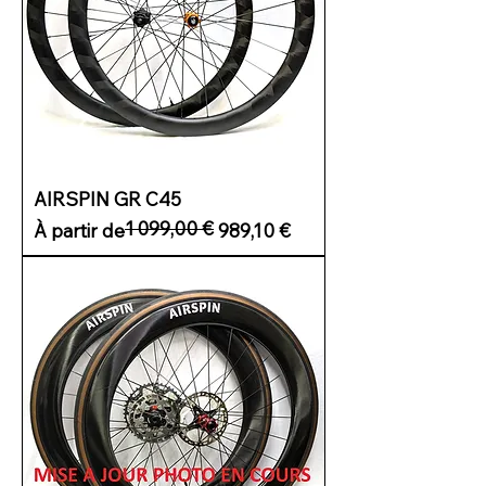
AIRSPIN GR C45
1 099,00 €
Prix original
Prix promotionnel
À partir de
989,10 €