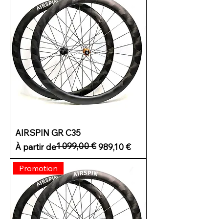
AIRSPIN GR C35
1 099,00 €
Prix original
Prix promotionnel
À partir de
989,10 €
Promotion