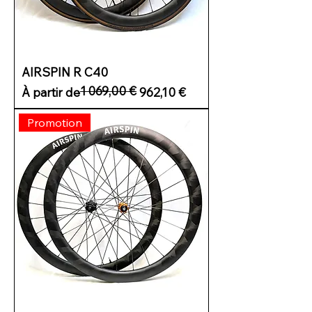
AIRSPIN R C40
1 069,00 €
Prix original
Prix promotionnel
À partir de
962,10 €
Promotion