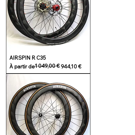
AIRSPIN R C35
1 049,00 €
Prix original
Prix promotionnel
À partir de
944,10 €