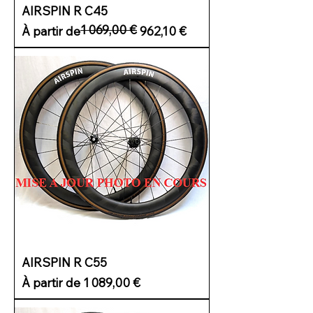
AIRSPIN R C45
1 069,00 €
Prix original
Prix promotionnel
À partir de
962,10 €
AIRSPIN R C55
Prix promotionnel
À partir de
1 089,00 €