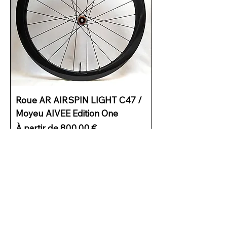
Roue AR AIRSPIN LIGHT C47 /
Moyeu AIVEE Edition One
Prix promotionnel
À partir de
800,00 €