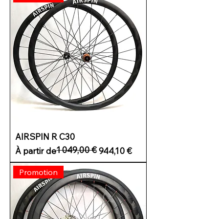
AIRSPIN R C30
1 049,00 €
Prix original
Prix promotionnel
À partir de
944,10 €
Promotion