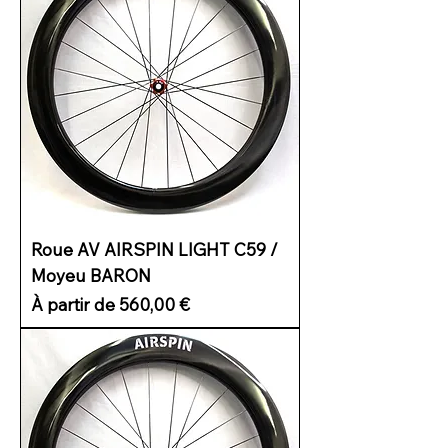
Roue AV AIRSPIN LIGHT C59 /
Moyeu BARON
Prix promotionnel
À partir de
560,00 €