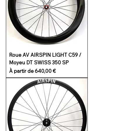
Roue AV AIRSPIN LIGHT C59 /
Moyeu DT SWISS 350 SP
Prix promotionnel
À partir de
640,00 €