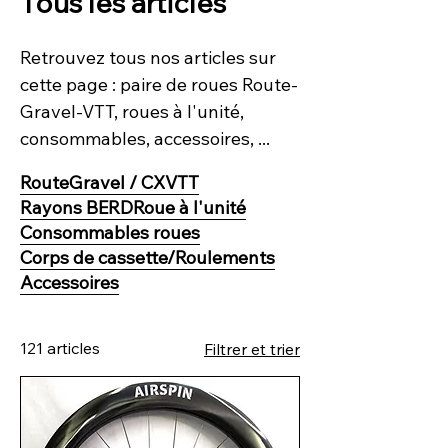
Tous les articles
Retrouvez tous nos articles sur
cette page : paire de roues Route-
Gravel-VTT, roues à l'unité,
consommables, accessoires, ...
Route
Gravel / CX
VTT
Rayons BERD
Roue à l'unité
Consommables roues
Corps de cassette/Roulements
Accessoires
121 articles
Filtrer et trier