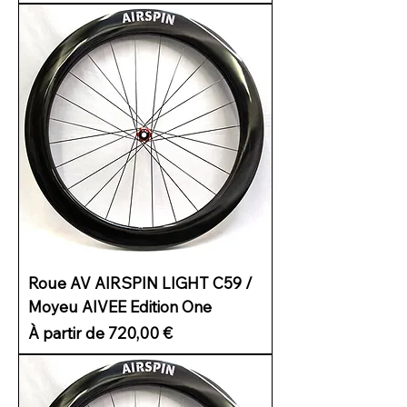
Roue AV AIRSPIN LIGHT C59 /
Moyeu AIVEE Edition One
Prix promotionnel
À partir de
720,00 €