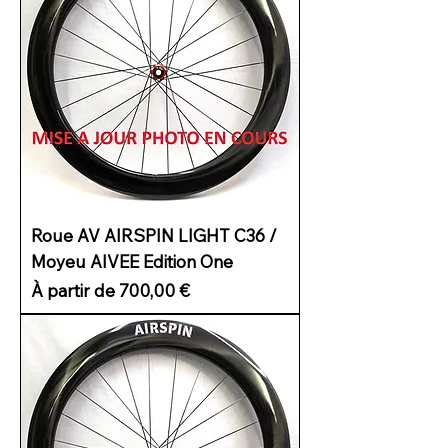
Roue AV AIRSPIN LIGHT C36 /
Moyeu AIVEE Edition One
Prix promotionnel
À partir de
700,00 €