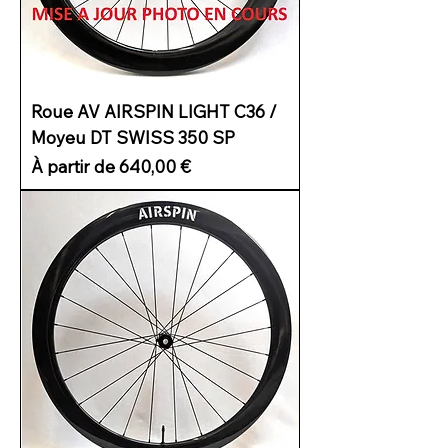
Roue AV AIRSPIN LIGHT C36 /
Moyeu DT SWISS 350 SP
Prix promotionnel
À partir de
640,00 €