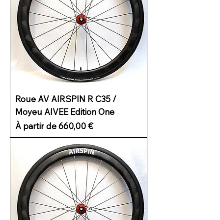
Roue AV AIRSPIN R C35 /
Moyeu AIVEE Edition One
Prix promotionnel
À partir de
660,00 €