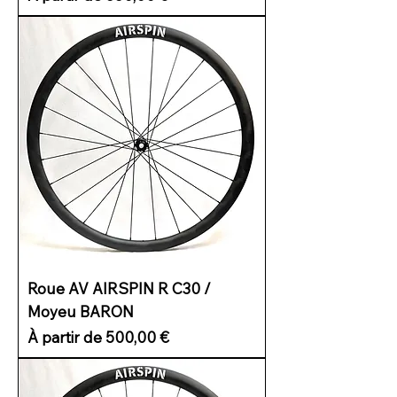
Roue AV AIRSPIN R C30 /
Moyeu BARON
Prix promotionnel
À partir de
500,00 €