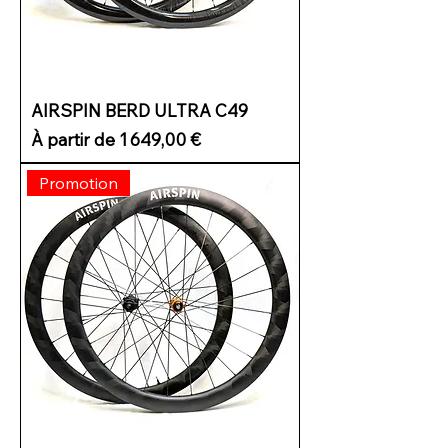
AIRSPIN BERD ULTRA C49
Prix promotionnel
À partir de
1 649,00 €
Promotion