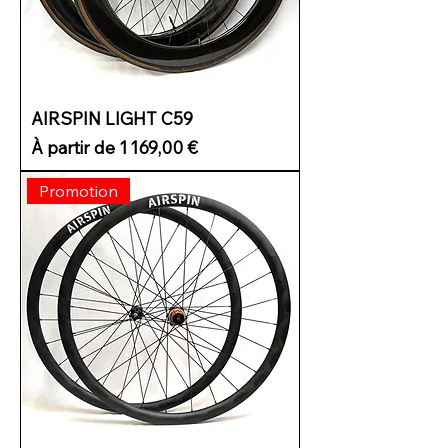
AIRSPIN LIGHT C59
Prix promotionnel
À partir de
1 169,00 €
Promotion