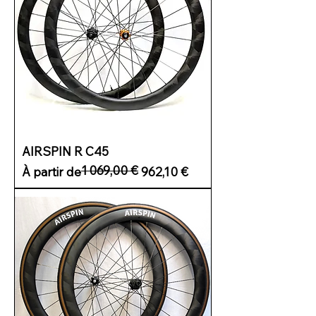
AIRSPIN R C45
1 069,00 €
Prix original
Prix promotionnel
À partir de
962,10 €