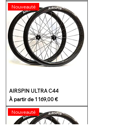
Nouveauté
AIRSPIN ULTRA C44
Prix promotionnel
À partir de
1 169,00 €
Nouveauté