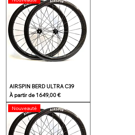
AIRSPIN BERD ULTRA C39
Prix promotionnel
À partir de
1 649,00 €
Nouveauté