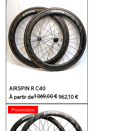
AIRSPIN R C40
1 069,00 €
Prix original
Prix promotionnel
À partir de
962,10 €
Promotion