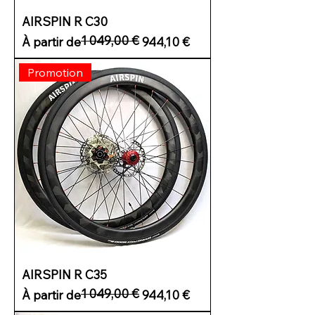
AIRSPIN R C30
1 049,00 €
Prix original
Prix promotionnel
À partir de
944,10 €
Promotion
AIRSPIN R C35
1 049,00 €
Prix original
Prix promotionnel
À partir de
944,10 €