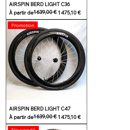
AIRSPIN BERD LIGHT C36
1 639,00 €
Prix original
Prix promotionnel
À partir de
1 475,10 €
Promotion
AIRSPIN BERD LIGHT C47
1 639,00 €
Prix original
Prix promotionnel
À partir de
1 475,10 €
Nouveauté